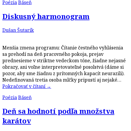
Poézia
Báseň
Diskusný harmonogram
Dušan Šutarík
Menšia zmena programu: Čítanie čestného vyhlásenia
sa prehodí na deň pracovného pokoja, prejav
prednesieme v striktne vedeckom tóne, žiadne nejasné
obrazy, ani voľne interpretovateľné posolstvá (dáme si
pozor, aby sme žiadnu z prítomných kapacít neurazili).
Nedefinovaná tretia osoba mlčky pripustí aj nejaké…
Pokračovať v čítaní
→
Poézia
Báseň
Deň sa hodnotí podľa množstva
karátov