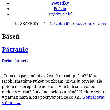
Poviedky
Poézia
Úryvky z diel
TELEGRAFICKY /
Vo veku 61 rokov zomrel slovenský
Báseň
Pátranie
Dušan Šutarík
„Copak já jsem někdy v životě ukradl pušku?“ Max
Jacob Hmatáme rukou po zbrani, už-už ju zovrieť, ale
potom nás prepadne neistota. Vlastnili sme vôbec
niekedy zbraň? A ak áno, bola skutočná? Niekde vzadu
v pamäti nám hlodá pochybnosť, že čo ak…
Pokračovať
v čítaní
→