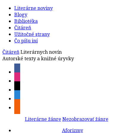
Literárne noviny
Blogy
Bibliotéka
Čitáreň
Užitočné strany
Čo píšu iní
Čitáreň
Literárnych novín
Autorské texty a knižné úryvky
Literárne žánre
Nezobrazovať žánre
Aforizmy