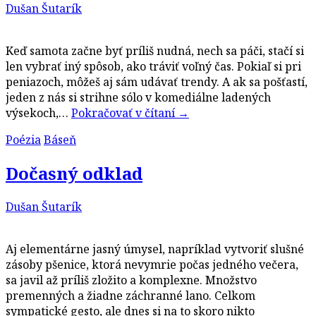
Dušan Šutarík
Keď samota začne byť príliš nudná, nech sa páči, stačí si
len vybrať iný spôsob, ako tráviť voľný čas. Pokiaľ si pri
peniazoch, môžeš aj sám udávať trendy. A ak sa pošťastí,
jeden z nás si strihne sólo v komediálne ladených
výsekoch,…
Pokračovať v čítaní
→
Poézia
Báseň
Dočasný odklad
Dušan Šutarík
Aj elementárne jasný úmysel, napríklad vytvoriť slušné
zásoby pšenice, ktorá nevymrie počas jedného večera,
sa javil až príliš zložito a komplexne. Množstvo
premenných a žiadne záchranné lano. Celkom
sympatické gesto, ale dnes si na to skoro nikto