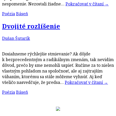
nespomenie. Nezostali žiadne…
Pokračovať v čítaní
→
Poézia
Báseň
Dvojité rozlíšenie
Dušan Šutarík
Dosiahneme rýchlejšie stmievanie? Ak dôjde
k bezprecedentným a radikálnym zmenám, tak nevidím
dôvod, prečo by sme nemohli uspieť. Ručíme za to nielen
vlastným pohľadom na spoločnosť, ale aj zajtrajším
váhaním, ktorému sa stále môžeme vyhnúť. Aj keď
všeličo nasvedčuje, že predsa…
Pokračovať v čítaní
→
Poézia
Báseň