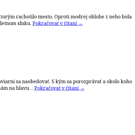
d ktorým rachotilo mesto. Oproti modrej oblohe z neho bola
 letnom slnku.
Pokračovať v čítaní
→
j kaviarni sa naobedovať. S kým sa porozprávať a okolo koho
a nám na hlavu…
Pokračovať v čítaní
→