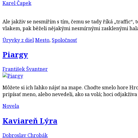
Karel Čapek
Ale jakživ se nesmířím s tím, čemu se tady říká „traffic“
vlakem, pak běželi nějakými nesmírnými zasklenými halam
Úryvky z diel
Mesto
,
Spoločnosť
Piargy
František Švantner
Môžete si ich ľahko nájsť na mape. Choďte smelo hore Hr
pripísať meno, alebo nevedeli, ako sa volá; hoci odjakživa
Novela
Kaviareň Lýra
Dobroslav Chrobák