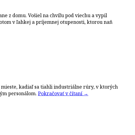
ne z domu. Vošiel na chvíľu pod viechu a vypil
otom v ľahkej a príjemnej otupenosti, ktorou naň
 mieste, kadiaľ sa tiahli industriálne rúry, v ktorých
tným personálom.
Pokračovať v čítaní
→