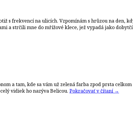
, totiž s frekvencí na ulicích. Vzpomínám s hrůzou na den,
i a strčili mne do mřížové klece, jež vypadá jako dobytč
onom a tam, kde sa vám už zelená farba zpod prsta celkom 
 celý vidiek ho nazýva Belicou.
Pokračovať v čítaní
→