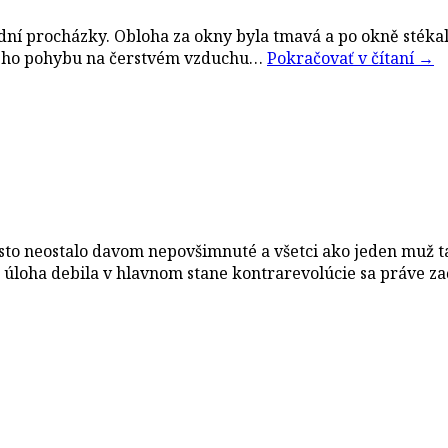
ní procházky. Obloha za okny byla tmavá a po okně stékal 
vého pohybu na čerstvém vzduchu…
Pokračovať v čítaní
→
o neostalo davom nepovšimnuté a všetci ako jeden muž takt
úloha debila v hlavnom stane kontrarevolúcie sa práve za