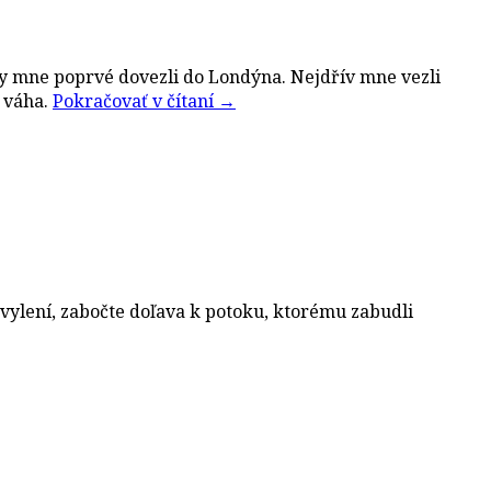
 kdy mne poprvé dovezli do Londýna. Nejdřív mne vezli
í váha.
Pokračovať v čítaní
→
vylení, zabočte doľava k potoku, ktorému zabudli