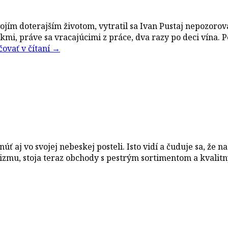
ím doterajším životom, vytratil sa Ivan Pustaj nepozorova
i, práve sa vracajúcimi z práce, dva razy po deci vína. P
ovať v čítaní
→
ť aj vo svojej nebeskej posteli. Isto vidí a čuduje sa, že na
zmu, stoja teraz obchody s pestrým sortimentom a kvali