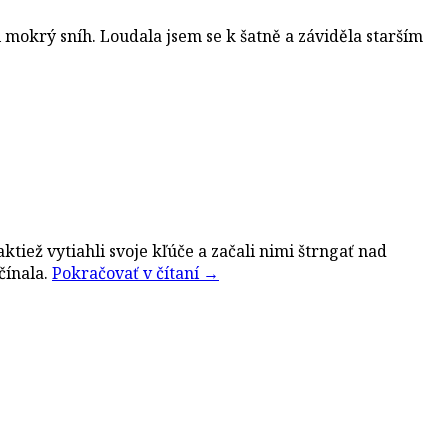
mokrý sníh. Loudala jsem se k šatně a záviděla starším
iež vytiahli svoje kľúče a začali nimi štrngať nad
čínala.
Pokračovať v čítaní
→