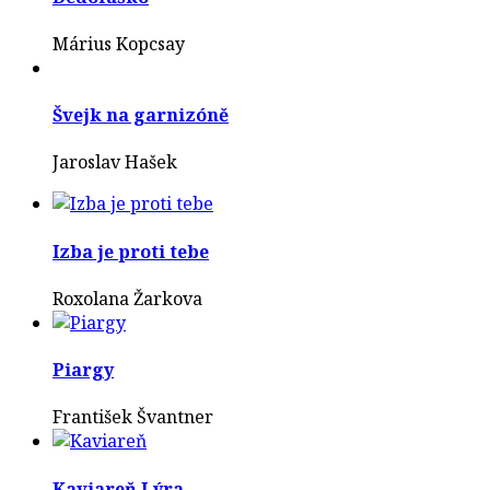
Márius Kopcsay
Švejk na garnizóně
Jaroslav Hašek
Izba je proti tebe
Roxolana Žarkova
Piargy
František Švantner
Kaviareň Lýra