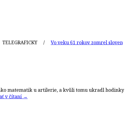
GRAFICKY /
Vo veku 61 rokov zomrel slovenský grafik a
 jako matematik u artilerie, a kvůli tomu ukradl hodinky
ť v čítaní
→