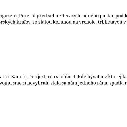
 si cigaretu. Pozeral pred seba z terasy hradného parku, po
ských kráľov, so zlatou korunou na vrchole, trblietavou v
 si. Kam ísť, čo zjesť a čo si obliecť. Kde bývať a v ktore
o vojnu sme si nevybrali, stala sa nám jedného rána, spadl