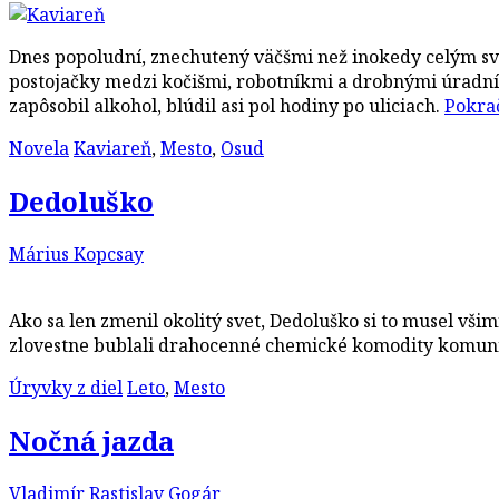
Dnes popoludní, znechutený väčšmi než inokedy celým svoj
postojačky medzi kočišmi, robotníkmi a drobnými úradníkm
zapôsobil alkohol, blúdil asi pol hodiny po uliciach.
Pokrač
Novela
Kaviareň
,
Mesto
,
Osud
Dedoluško
Márius Kopcsay
Ako sa len zmenil okolitý svet, Dedoluško si to musel všimnú
zlovestne bublali drahocenné chemické komodity komuni
Úryvky z diel
Leto
,
Mesto
Nočná jazda
Vladimír Rastislav Gogár