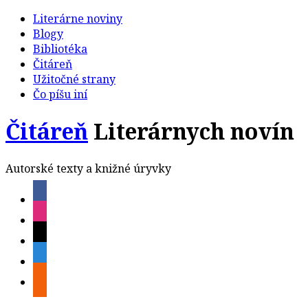
Literárne noviny
Blogy
Bibliotéka
Čitáreň
Užitočné strany
Čo píšu iní
Čitáreň
Literárnych novín
Autorské texty a knižné úryvky