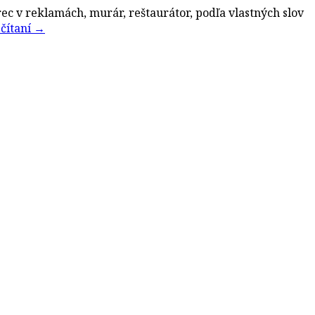
rec v reklamách, murár, reštaurátor, podľa vlastných slov
 čítaní
→