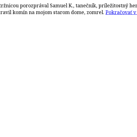
 tržnicou porozprával Samuel K., tanečník, príležitostný he
opravil komín na mojom starom dome, zomrel.
Pokračovať v