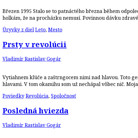
Březen 1995 Stalo se to patnáctého března během odpoled
holkám, že na procházku nemusí. Povinnou dávku zdra
Úryvky z diel
Leto
,
Mesto
Prsty v revolúcii
Vladimír Rastislav Gogár
Vytiahnem kľúče a zaštrngocem nimi nad hlavou. Toto gest
hlavami. V tom okamihu som už nechápal vôbec nič. Moja 
Poviedky
Revolúcia
,
Spoločnosť
Posledná hviezda
Vladimír Rastislav Gogár