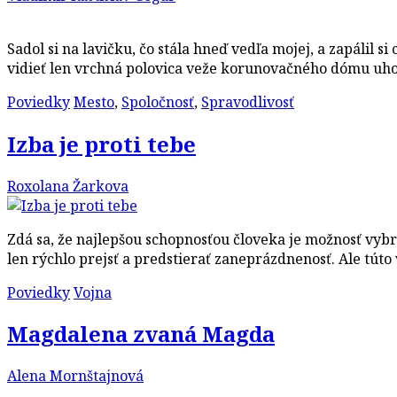
Sadol si na lavičku, čo stála hneď vedľa mojej, a zapálil
vidieť len vrchná polovica veže korunovačného dómu uhor
Poviedky
Mesto
,
Spoločnosť
,
Spravodlivosť
Izba je proti tebe
Roxolana Žarkova
Zdá sa, že najlepšou schopnosťou človeka je možnosť vybrať
len rýchlo prejsť a predstierať zaneprázdnenosť. Ale tút
Poviedky
Vojna
Magdalena zvaná Magda
Alena Mornštajnová