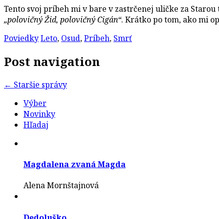
Tento svoj príbeh mi v bare v zastrčenej uličke za Starou
„polovičný Žid, polovičný Cigán“
. Krátko po tom, ako mi 
Poviedky
Leto
,
Osud
,
Príbeh
,
Smrť
Post navigation
←
Staršie správy
Výber
Novinky
Hľadaj
Magdalena zvaná Magda
Alena Mornštajnová
Dedoluško