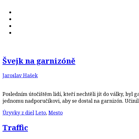
Švejk na garnizóně
Jaroslav Hašek
Posledním útočištěm lidí, kteří nechtěli jít do války, byl
jednomu nadporučíkovi, aby se dostal na garnizón. Učin
Úryvky z diel
Leto
,
Mesto
Traffic