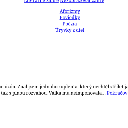
Literárne žánre
Nezobrazovať žánre
Aforizmy
Poviedky
Poézia
Úryvky z diel
TELE
 garnizón. Znal jsem jednoho suplenta, který nechtěl střílet
il tak s plnou rozvahou. Válka mu neimponovala…
Pokračova