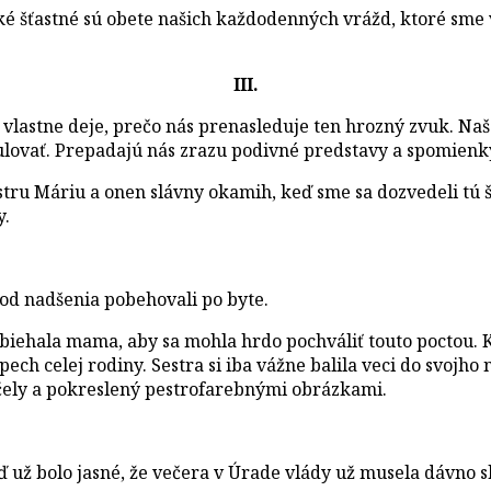
é šťastné sú obete našich každodenných vrážd, ktoré sme v 
III.
o vlastne deje, prečo nás prenasleduje ten hrozný zvuk. Na
lovať. Prepadajú nás zrazu podivné predstavy a spomienk
tru Máriu a onen slávny okamih, keď sme sa dozvedeli tú š
y.
 od nadšenia pobehovali po byte.
iehala mama, aby sa mohla hrdo pochváliť touto poctou. Ko
úspech celej rodiny. Sestra si iba vážne balila veci do svoj
účely a pokreslený pestrofarebnými obrázkami.
 už bolo jasné, že večera v Úrade vlády už musela dávno s