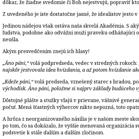
dôkaz, že žiadne svedomie či Boh nejestvujú, popraviť kt
Z uvedeného je iste dostatočne jasné, že idealistov jesto
Jedinou nádejou však ostáva naša skvelá Akadémia. S a
ľudstva, podobne ako odvážni muži praveku odháňajúci od
neušla.
Akým presvedčením znejú ich hlasy!
„Áno páni,“
volá podpredseda, vedec v stredných rokoch:
najskôr jestvovala idea hvízdania, a až potom hvízdanie ako
„Kdeže páni,“
volá predseda, vznešený starec s bradou, 
východísk. Áno páni, položme si najprv základy budúceho vý
Dôstojné plášte a stužky vlajú v prievane, vášnivé gener
počuť. Mená šťastných výhercov nikto nepozná, toto opatr
A hrôza z neorganizovaného násilia je v našom meste sko
po tom, čo sa dokázalo, že vyššie menovaná organizácia 
podsvetie k stále ďalším a ďalším zločinom.