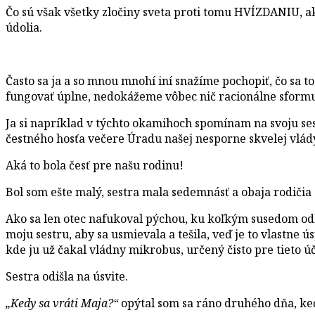
Čo sú však všetky zločiny sveta proti tomu HVÍZDANIU, ak
údolia.
Často sa ja a so mnou mnohí iní snažíme pochopiť, čo sa t
fungovať úplne, nedokážeme vôbec nič racionálne sformu
Ja si napríklad v týchto okamihoch spomínam na svoju ses
čestného hosťa večere Úradu našej nesporne skvelej vlád
Aká to bola česť pre našu rodinu!
Bol som ešte malý, sestra mala sedemnásť a obaja rodičia
Ako sa len otec nafukoval pýchou, ku koľkým susedom odb
moju sestru, aby sa usmievala a tešila, veď je to vlastne 
kde ju už čakal vládny mikrobus, určený čisto pre tieto 
Sestra odišla na úsvite.
„Kedy sa vráti Maja?“
opýtal som sa ráno druhého dňa, keď