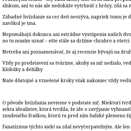
slnkom, ani to nás ale nedokáže vytrhnúť z hrôzy, zdá sa 
Záhadné hvízdanie sa cez deň neozýva, napriek tomu je deň
navôkol je tma.
Nepomáhajú dokonca ani estrádne vystúpenia našich dvoc
no tu musím uznať – ešte stále sa držíme chrabro a všet
Netreba ani poznamenávať, že aj recenzie bývajú na druh
Vždy po predstavení sa tvárime, akoby sa nič nedialo, veď
klobúky a debilky.
Naše dôstojné a vznešené kroky však nakoniec vždy vedú
O pôvode hvízdania nevieme v podstate nič. Niektorí tvrd
sekta idealistov, ktorá tvrdila, že ide o zavýjanie vyhnan
znudeného fraškou, ktorú tu pred ním ľudské plemeno žij
Fanatizmus týchto siekt sa zdal nevyčerpateľným. Ale len