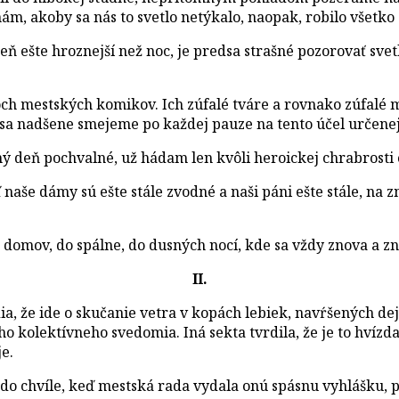
nám, akoby sa nás to svetlo netýkalo, naopak, robilo všetko
 ešte hroznejší než noc, je predsa strašné pozorovať svetl
h mestských komikov. Ich zúfalé tváre a rovnako zúfalé m
ci sa nadšene smejeme po každej pauze na tento účel určen
ý deň pochvalné, už hádam len kvôli heroickej chrabrosti 
 naše dámy sú ešte stále zvodné a naši páni ešte stále, na 
 domov, do spálne, do dusných nocí, kde sa vždy znova a 
II.
ia, že ide o skučanie vetra v kopách lebiek, navŕšených de
ého kolektívneho svedomia. Iná sekta tvrdila, že je to hvíz
e.
 do chvíle, keď mestská rada vydala onú spásnu vyhlášku, p