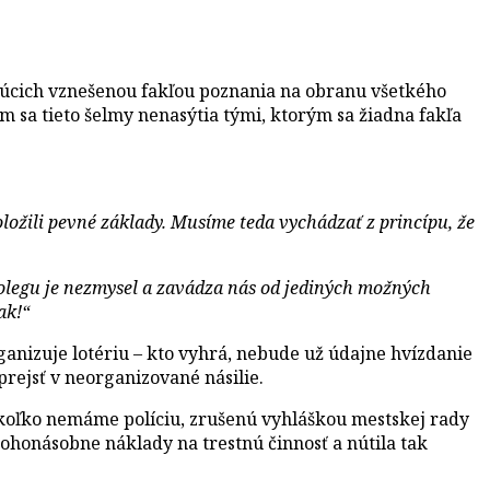
júcich vznešenou fakľou poznania na obranu všetkého
 sa tieto šelmy nenasýtia tými, ktorým sa žiadna fakľa
oložili pevné základy. Musíme teda vychádzať z princípu, že
olegu je nezmysel a zavádza nás od jediných možných
ak!“
ganizuje lotériu – kto vyhrá, nebude už údajne hvízdanie
rejsť v neorganizované násilie.
akoľko nemáme políciu, zrušenú vyhláškou mestskej rady
honásobne náklady na trestnú činnosť a nútila tak