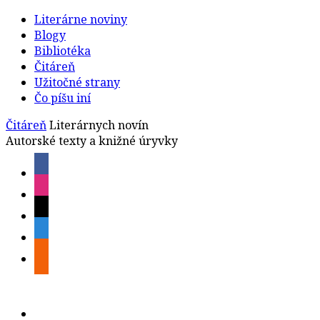
Literárne noviny
Blogy
Bibliotéka
Čitáreň
Užitočné strany
Čo píšu iní
Čitáreň
Literárnych novín
Autorské texty a knižné úryvky