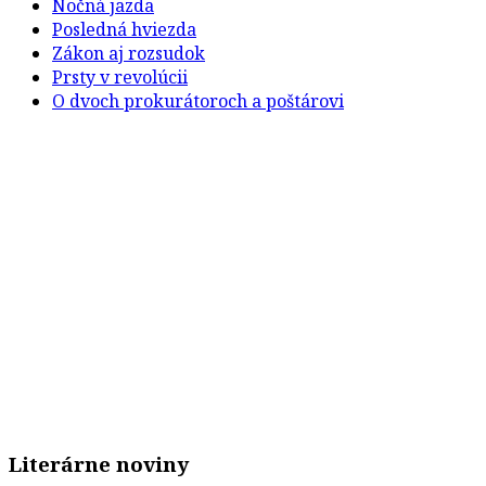
Nočná jazda
Posledná hviezda
Zákon aj rozsudok
Prsty v revolúcii
O dvoch prokurátoroch a poštárovi
Literárne noviny