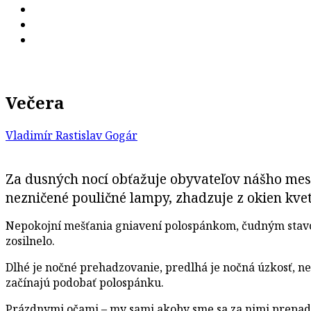
Večera
Vladimír Rastislav Gogár
Za dusných nocí obťažuje obyvateľov nášho mest
nezničené pouličné lampy, zhadzuje z okien kvet
Nepokojní mešťania gniavení polospánkom, čudným stavom 
zosilnelo.
Dlhé je nočné prehadzovanie, predlhá je nočná úzkosť, ne
začínajú podobať polospánku.
Prázdnymi očami – my sami akoby sme sa za nimi prepad