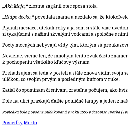
„Aká Maja,“
zlostne zagánil otec spoza stola.
„Hlúpe decko,“
povedala mama a nezdalo sa, že ktokoľvek z
Plynuli mesiace, utekali roky a ja som si stále viac uved
si tykajúcimi s našimi skvelými vodcami a spoločne s ni
Pocty mocných nebývajú vždy tým, ktorým sú preukazo
Nevieme, vieme len, že mnohým tento zvuk často znamen
k pochopeniu všetkého kľúčový význam.
Prehadzujem sa teda v posteli a stále znova vidím svoju 
uličkou, so svojím prvým a posledným kufrom v ruke.
Zatiaľ čo spomínam či snívam, zreteľne počujem, ako hvízd
Dole na ulici praskajú ďalšie pouličné lampy a jeden z n
Poviedka bola pôvodne publikovaná v roku 1995 v časopise Tvorba (Tvo
Poviedky
Mesto