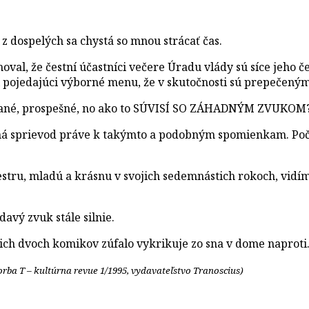
 dospelých sa chystá so mnou strácať čas.
omoval, že čestní účastníci večere Úradu vlády sú síce jeho 
mi pojedajúci výborné menu, že v skutočnosti sú prepečený
vané, prospešné, no ako to SÚVISÍ SO ZÁHADNÝM ZVUKOM
á sprievod práve k takýmto a podobným spomienkam. Poča
sestru, mladú a krásnu v svojich sedemnástich rokoch, vid
avý zvuk stále silnie.
ašich dvoch komikov zúfalo vykrikuje zo sna v dome naproti
rba T – kultúrna revue 1/1995, vydavateľstvo Tranoscius)