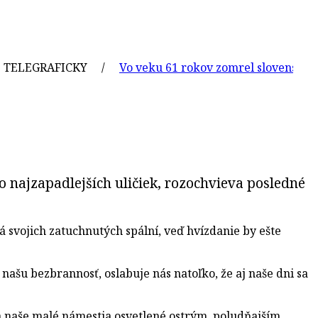
GRAFICKY /
Vo veku 61 rokov zomrel slovenský grafik a 
 najzapadlejších uličiek, rozochvieva posledné
svojich zatuchnutých spální, veď hvízdanie by ešte
ašu bezbrannosť, oslabuje nás natoľko, že aj naše dni sa
 naše malé námestia osvetlené ostrým, poludňajším