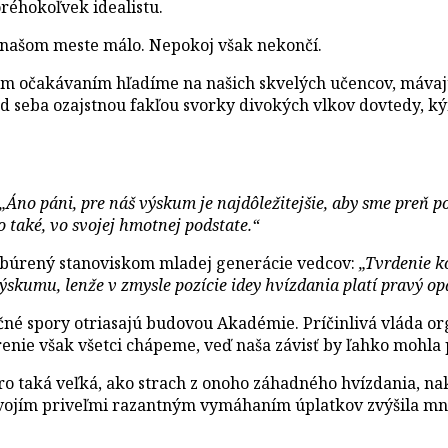
oréhokoľvek idealistu.
 v našom meste málo. Nepokoj však nekončí.
kým očakávaním hľadíme na našich skvelých učencov, máva
 seba ozajstnou fakľou svorky divokých vlkov dovtedy, kým
„Áno páni, pre náš výskum je najdôležitejšie, aby sme preň p
 také, vo svojej hmotnej podstate.“
pobúrený stanoviskom mladej generácie vedcov:
„Tvrdenie k
skumu, lenže v zmysle pozície idey hvízdania platí pravý op
ačné spory otriasajú budovou Akadémie. Príčinlivá vláda or
enie však všetci chápeme, veď naša závisť by ľahko mohla p
ro taká veľká, ako strach z onoho záhadného hvízdania, n
svojím priveľmi razantným vymáhaním úplatkov zvýšila mno