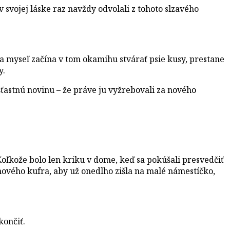
svojej láske raz navždy odvolali z tohoto slzavého
ša myseľ začína v tom okamihu stvárať psie kusy, prestane
y.
ťastnú novinu – že práve ju vyžrebovali za nového
ľkože bolo len kriku v dome, keď sa pokúšali presvedčiť
ho nového kufra, aby už onedlho zišla na malé námestíčko,
končiť.