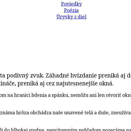
Poviedky
Poézia
Úryvky z diel
TELE
a podivný zvuk. Záhadné hvízdanie preniká aj do
ináče, preniká aj cez najutesnenejšie okná.
na hranici bdenia a spánku, nemôžu ani len otvoriť okná 
známa hrôza obchádza naše unavené telá a duše, zneužíva n
li do hlbokej studne, neprítomným pohľadom pozeráme na