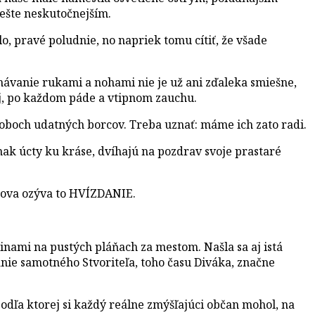
 ešte neskutočnejším.
o, pravé poludnie, no napriek tomu cítiť, že všade
ávanie rukami a nohami nie je už ani zďaleka smiešne,
ej, po každom páde a vtipnom zauchu.
oboch udatných borcov. Treba uznať: máme ich zato radi.
znak úcty ku kráse, dvíhajú na pozdrav svoje prastaré
znova ozýva to HVÍZDANIE.
jinami na pustých pláňach za mestom. Našla sa aj istá
danie samotného Stvoriteľa, toho času Diváka, značne
odľa ktorej si každý reálne zmýšľajúci občan mohol, na