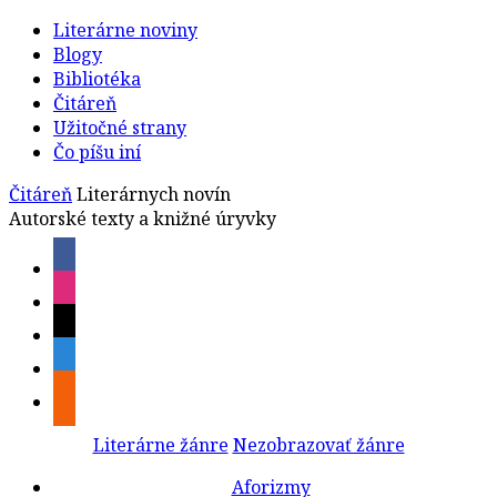
Literárne noviny
Blogy
Bibliotéka
Čitáreň
Užitočné strany
Čo píšu iní
Čitáreň
Literárnych novín
Autorské texty a knižné úryvky
Literárne žánre
Nezobrazovať žánre
Aforizmy