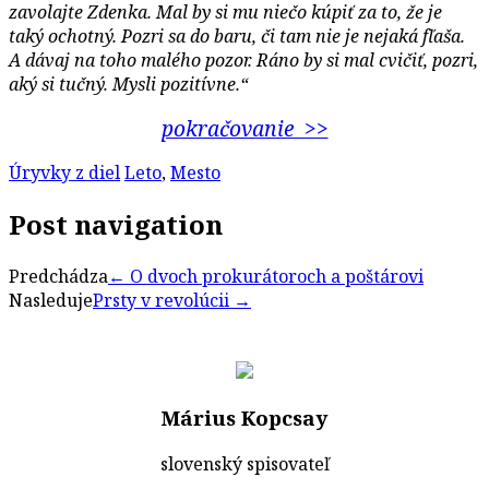
zavolajte Zdenka. Mal by si mu niečo kúpiť za to, že je
taký ochotný. Pozri sa do baru, či tam nie je nejaká fľaša.
A dávaj na toho malého pozor. Ráno by si mal cvičiť, pozri,
aký si tučný. Mysli pozitívne.“
pokračovanie >>
Úryvky z diel
Leto
,
Mesto
Post navigation
Predchádza
←
O dvoch prokurátoroch a poštárovi
Nasleduje
Prsty v revolúcii
→
Márius Kopcsay
slovenský spisovateľ