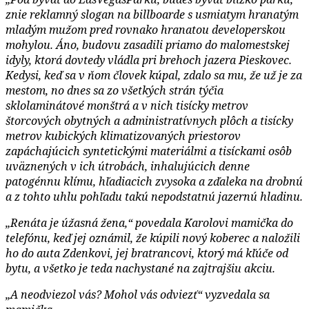
znie reklamný slogan na billboarde s usmiatym hranatým
mladým mužom pred rovnako hranatou developerskou
mohylou. Áno, budovu zasadili priamo do malomestskej
idyly, ktorá dovtedy vládla pri brehoch jazera Pieskovec.
Kedysi, keď sa v ňom človek kúpal, zdalo sa mu, že už je za
mestom, no dnes sa zo všetkých strán týčia
sklolaminátové monštrá a v nich tisícky metrov
štorcových obytných a administratívnych plôch a tisícky
metrov kubických klimatizovaných priestorov
zapáchajúcich syntetickými materiálmi a tisíckami osôb
uväznených v ich útrobách, inhalujúcich denne
patogénnu klímu, hľadiacich zvysoka a zďaleka na drobnú
a z tohto uhlu pohľadu takú nepodstatnú jazernú hladinu.
„Renáta je úžasná žena,“
povedala Karolovi mamička do
telefónu, keď jej oznámil, že kúpili nový koberec a naložili
ho do auta Zdenkovi, jej bratrancovi, ktorý má kľúče od
bytu, a všetko je teda nachystané na zajtrajšiu akciu.
„A neodviezol vás? Mohol vás odviezť“
vyzvedala sa