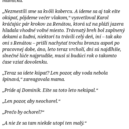
mamička.
„Nezmestili sme sa kvôli kobercu. A ideme sa aj tak ešte
okúpať, pôjdeme večer vlakom,“
vysvetľoval Karol
kráčajúc pár krokov za Renátou, ktorá už na pláži jazera
hľadala vhodné voľné miesto. Trávnatý breh bol zaplnený
dekami a ľuďmi, niektorí tu trávili celý deň, iní – tak ako
oni s Renátou – prišli nachytať trochu bronzu aspoň po
pracovnej dobe, áno, leto teraz vrcholí, dni sú najdlhšie,
slnečné lúče najprudšie, musí si budúci rok o takomto
čase vziať dovolenku.
„Teraz sa idete kúpať? Len pozor, aby voda nebola
špinavá,“
zareagovala mama.
„Príde aj Dominik. Ešte sa toto leto nekúpal.“
„Len pozor, aby neochorel.“
„Prečo by ochorel?“
„A nie že sa tam niekde utopí ten malý.“