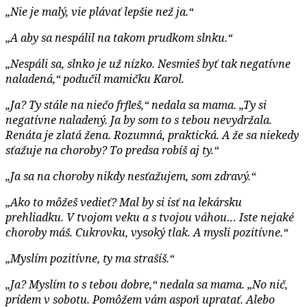
„Nie je malý, vie plávať lepšie než ja.“
„A aby sa nespálil na takom prudkom slnku.“
„Nespáli sa, slnko je už nízko. Nesmieš byť tak negatívne
naladená,“
podučil mamičku Karol.
„Ja? Ty stále na niečo frfleš,“
nedala sa mama.
„Ty si
negatívne naladený. Ja by som to s tebou nevydržala.
Renáta je zlatá žena. Rozumná, praktická. A že sa niekedy
sťažuje na choroby? To predsa robíš aj ty.“
„Ja sa na choroby nikdy nesťažujem, som zdravý.“
„Ako to môžeš vedieť? Mal by si ísť na lekársku
prehliadku. V tvojom veku a s tvojou váhou… Iste nejaké
choroby máš. Cukrovku, vysoký tlak. A mysli pozitívne.“
„Myslím pozitívne, ty ma strašíš.“
„Ja? Myslím to s tebou dobre,“
nedala sa mama.
„No nič,
prídem v sobotu. Pomôžem vám aspoň upratať. Alebo