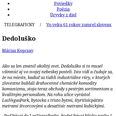
Poviedky
Poézia
Úryvky z diel
TELEGRAFICKY /
Vo veku 61 rokov zomrel slovenský gra
Dedoluško
Márius Kopcsay
Ako sa len zmenil okolitý svet, Dedoluško si to musel
všimnúť aj vo svojej nebeskej posteli. Isto vidí a čuduje sa,
že na mieste, kadiaľ sa tiahli industriálne rúry, v ktorých
zlovestne bublali drahocenné chemické komodity
komunizmu, stoja teraz obchody s pestrým sortimentom a
kvalitným personálom. Na rohu ulice vyrástol
LasVegasPark, bytovka s tristo bytmi, štyritisícpäťsto
metrami štvorcovými a desaťtisíc metrami kubickými.
„Poď bývať do LasVegasParku, budeš bývať blízko parku,“