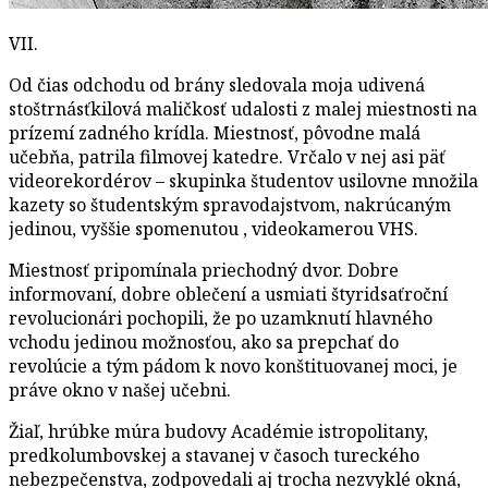
VII.
Od čias odchodu od brány sledovala moja udivená
stoštrnásťkilová maličkosť udalosti z malej miestnosti na
prízemí zadného krídla. Miestnosť, pôvodne malá
učebňa, patrila filmovej katedre. Vrčalo v nej asi päť
videorekordérov – skupinka študentov usilovne množila
kazety so študentským spravodajstvom, nakrúcaným
jedinou, vyššie spomenutou , videokamerou VHS.
Miestnosť pripomínala priechodný dvor. Dobre
informovaní, dobre oblečení a usmiati štyridsaťroční
revolucionári pochopili, že po uzamknutí hlavného
vchodu jedinou možnosťou, ako sa prepchať do
revolúcie a tým pádom k novo konštituovanej moci, je
práve okno v našej učebni.
Žiaľ, hrúbke múra budovy Académie istropolitany,
predkolumbovskej a stavanej v časoch tureckého
nebezpečenstva, zodpovedali aj trocha nezvyklé okná,