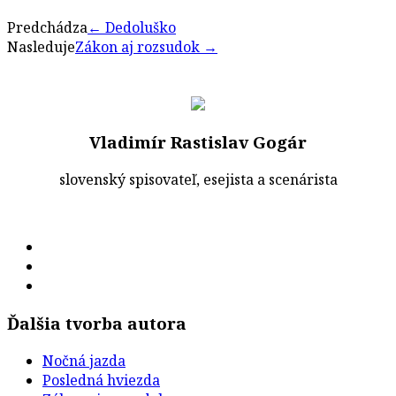
Predchádza
←
Dedoluško
Nasleduje
Zákon aj rozsudok
→
Vladimír Rastislav Gogár
slovenský spisovateľ, esejista a scenárista
Ďalšia tvorba autora
Nočná jazda
Posledná hviezda