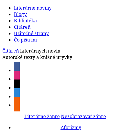
Literárne noviny
Blogy
Bibliotéka
Čitáreň
Užitočné strany
Čo píšu iní
Čitáreň
Literárnych novín
Autorské texty a knižné úryvky
Literárne žánre
Nezobrazovať žánre
Aforizmy