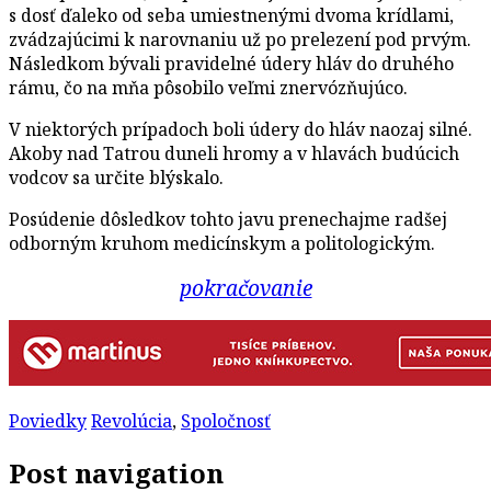
s dosť ďaleko od seba umiestnenými dvoma krídlami,
zvádzajúcimi k narovnaniu už po prelezení pod prvým.
Následkom bývali pravidelné údery hláv do druhého
rámu, čo na mňa pôsobilo veľmi znervózňujúco.
V niektorých prípadoch boli údery do hláv naozaj silné.
Akoby nad Tatrou duneli hromy a v hlavách budúcich
vodcov sa určite blýskalo.
Posúdenie dôsledkov tohto javu prenechajme radšej
odborným kruhom medicínskym a politologickým.
pokračovanie
Poviedky
Revolúcia
,
Spoločnosť
Post navigation