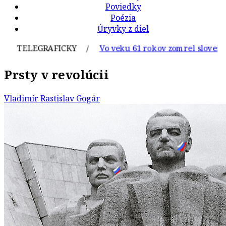
Poviedky
Poézia
Úryvky z diel
TELEGRAFICKY /
Vo veku 61 rokov zomrel slovenský g
Prsty v revolúcii
Vladimír Rastislav Gogár